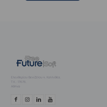
Ελευθερίου Βενιζέλου 4, Καλλιθέα,
Τ.Κ.: 17676,
Αθήνα