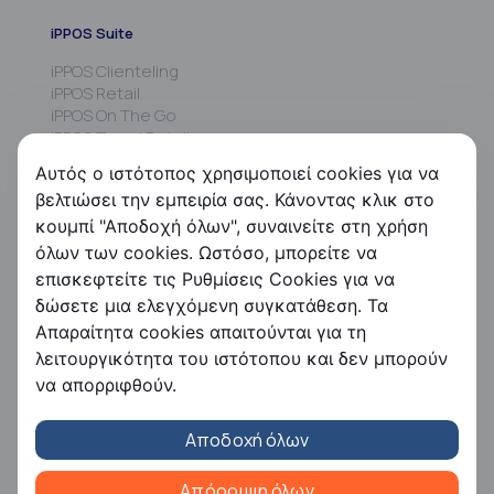
iPPOS Suite
iPPOS Clienteling
iPPOS Retail
iPPOS On The Go
iPPOS Travel Retail
iPPOS MIS
Αυτός ο ιστότοπος χρησιμοποιεί cookies για να
iPPOS Commissions
βελτιώσει την εμπειρία σας. Κάνοντας κλικ στο
iPPOS Kiosk
κουμπί "Αποδοχή όλων", συναινείτε στη χρήση
FS HRMS
όλων των cookies. Ωστόσο, μπορείτε να
επισκεφτείτε τις Ρυθμίσεις Cookies για να
FS Payroll
δώσετε μια ελεγχόμενη συγκατάθεση. Τα
FS Timer
Απαραίτητα cookies απαιτούνται για τη
FS Ergani
λειτουργικότητα του ιστότοπου και δεν μπορούν
Εταιρεία
να απορριφθούν.
Η Free Futuresoft
Αποδοχή όλων
Επικοινωνία
Ευκαιρίες καριέρας
Συνεργάτες
Απόρριψη όλων