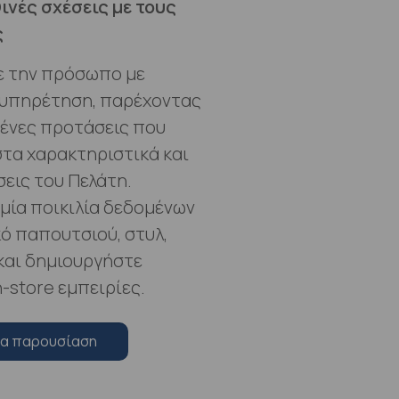
ινές σχέσεις με τους
ς
ε την πρόσωπο με
υπηρέτηση, παρέχοντας
ένες προτάσεις που
στα χαρακτηριστικά και
σεις του Πελάτη.
μία ποικιλία δεδομένων
κό παπουτσιού, στυλ,
και δημιουργήστε
-store εμπειρίες.
ια παρουσίαση