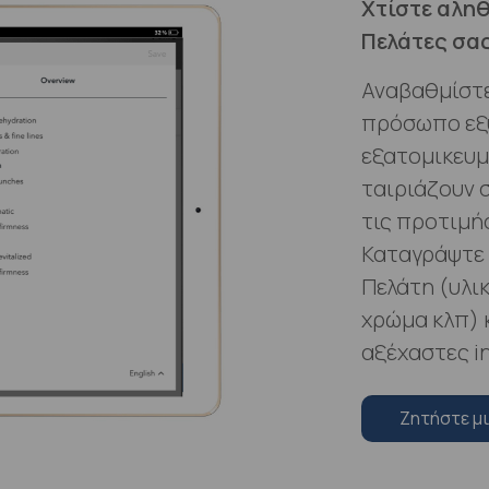
Χτίστε αληθ
Πελάτες σα
Αναβαθμίστ
πρόσωπο εξ
εξατομικευμ
ταιριάζουν 
τις προτιμή
Καταγράψτε 
Πελάτη (υλι
χρώμα κλπ) 
αξέχαστες in
Zητήστε μ