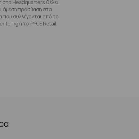
 στα Headquarters θέλει
ει άμεση πρόσβαση στα
 που συλλέγονται από το
enteling ή το iPPOS Retail.
ερα