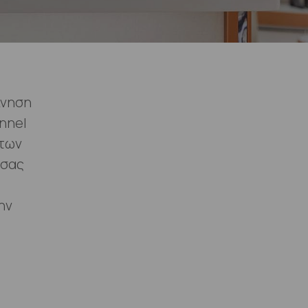
ίνηση
nnel
 των
 σας
ην