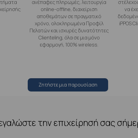
στήματα
ανέπαφες πληρωμές, λειτουργία
στέλεχος
ιχείρησής
online-offline, διαχείριση
να έχ
αποθεμάτων σε πραγματικό
δεδομένα
χρόνο, ολοκληρωμένα Προφίλ
iPPOS Cli
Πελατών και ισχυρές δυνατότητες
Clienteling, όλα σε μια μόνο
εφαρμογή, 100% wireless.
Zητήστε μια παρουσίαση
γαλώστε την επιχείρησή σας σήμ