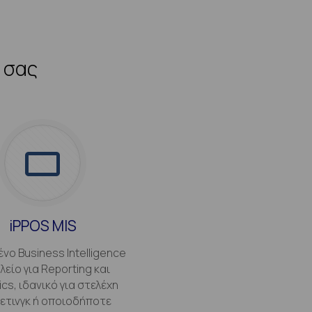
 σας
iPPOS MIS
νο Business Intelligence
λείο για Reporting και
ics, ιδανικό για στελέχη
ετινγκ ή οποιοδήποτε