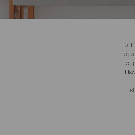
Το i
στο
στρ
Πελ
ε