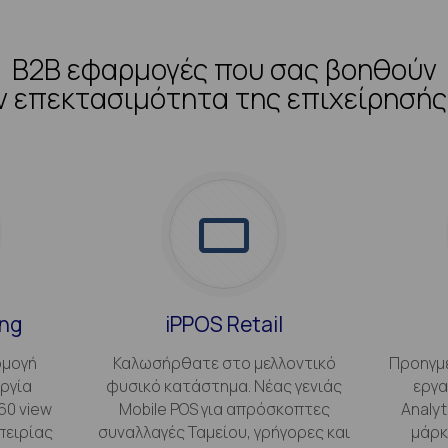
B2B εφαρμογές που σας βοηθούν
ν επεκτασιμότητα της επιχείρησής
ing
iPPOS Retail
ρμογή
Καλωσήρθατε στο μελλοντικό
Προηγμέ
ργία
φυσικό κατάστημα. Νέας γενιάς
εργα
60 view
Mobile POS για απρόσκοπτες
Analyt
πειρίας
συναλλαγές Ταμείου, γρήγορες και
μάρκ