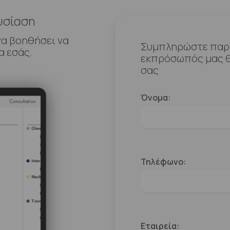
υσίαση
να βοηθήσει να
Συμπληρώστε παρα
α εσάς.
εκπρόσωπός μας θ
σας
Όνομα:
Τηλέφωνο:
Εταιρεία: