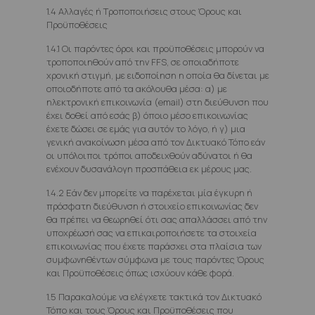
1.4 Αλλαγές ή Τροποποιήσεις στους Όρους και
Προϋποθέσεις
1.4.1 Οι παρόντες όροι και προϋποθέσεις μπορούν να
τροποποιηθούν από την FFS, σε οποιαδήποτε
χρονική στιγμή, με ειδοποίηση η οποία θα δίνεται με
οποιοδήποτε από τα ακόλουθα μέσα: α) με
ηλεκτρονική επικοινωνία (email) στη διεύθυνση που
έχει δοθεί από εσάς β) όποιο μέσο επικοινωνίας
έχετε δώσει σε εμάς για αυτόν το λόγο, ή γ) μια
γενική ανακοίνωση μέσα από τον Δικτυακό Τόπο εάν
οι υπόλοιποι τρόποι αποδειχθούν αδύνατοι ή θα
ενέχουν δυσανάλογη προσπάθεια εκ μέρους μας.
1.4.2 Εάν δεν μπορείτε να παρέχεται μία έγκυρη ή
πρόσφατη διεύθυνση ή στοιχείο επικοινωνίας δεν
θα πρέπει να θεωρηθεί ότι σας απαλλάσσει από την
υποχρέωσή σας να επικαιροποιήσετε τα στοιχεία
επικοινωνίας που έχετε παράσχει στα πλαίσια των
συμφωνηθέντων σύμφωνα με τους παρόντες Όρους
και Προϋποθέσεις όπως ισχύουν κάθε φορά.
1.5 Παρακαλούμε να ελέγχετε τακτικά τον Δικτυακό
Τόπο και τους Όρους και Προϋποθέσεις που