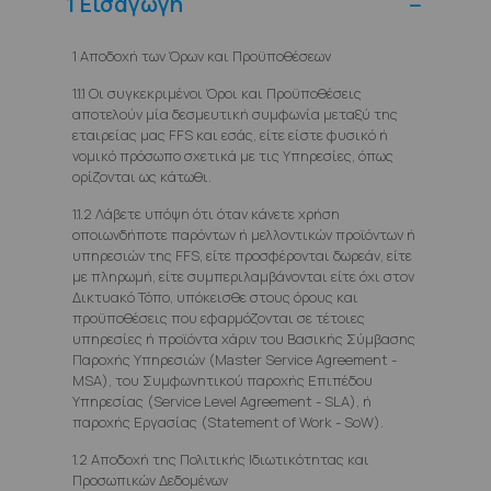
1
Εισαγωγή
1 Αποδοχή των Όρων και Προϋποθέσεων
1.1.1 Οι συγκεκριμένοι Όροι και Προϋποθέσεις
αποτελούν μία δεσμευτική συμφωνία μεταξύ της
εταιρείας μας FFS και εσάς, είτε είστε φυσικό ή
νομικό πρόσωπο σχετικά με τις Υπηρεσίες, όπως
ορίζονται ως κάτωθι.
1.1.2 Λάβετε υπόψη ότι όταν κάνετε χρήση
οποιωνδήποτε παρόντων ή μελλοντικών προϊόντων ή
υπηρεσιών της FFS, είτε προσφέρονται δωρεάν, είτε
με πληρωμή, είτε συμπεριλαμβάνονται είτε όχι στον
Δικτυακό Τόπο, υπόκεισθε στους όρους και
προϋποθέσεις που εφαρμόζονται σε τέτοιες
υπηρεσίες ή προϊόντα χάριν του Βασικής Σύμβασης
Παροχής Υπηρεσιών (Master Service Agreement -
MSA), του Συμφωνητικού παροχής Επιπέδου
Υπηρεσίας (Service Level Agreement - SLA), ή
παροχής Εργασίας (Statement of Work - SoW).
1.2 Αποδοχή της Πολιτικής Ιδιωτικότητας και
Προσωπικών Δεδομένων