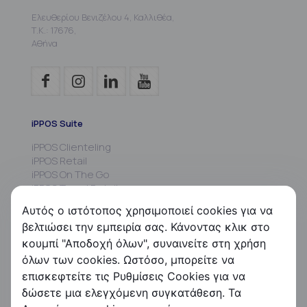
Ελευθερίου Βενιζέλου 4, Καλλιθέα,
Τ.Κ.: 17676,
Αθήνα
iPPOS Suite
iPPOS Clienteling
iPPOS Retail
iPPOS On The Go
iPPOS Travel Retail
iPPOS MIS
Αυτός ο ιστότοπος χρησιμοποιεί cookies για να
iPPOS Commissions
βελτιώσει την εμπειρία σας. Κάνοντας κλικ στο
iPPOS Kiosk
κουμπί "Αποδοχή όλων", συναινείτε στη χρήση
όλων των cookies. Ωστόσο, μπορείτε να
FS HRMS
επισκεφτείτε τις Ρυθμίσεις Cookies για να
FS Payroll
δώσετε μια ελεγχόμενη συγκατάθεση. Τα
FS Timer