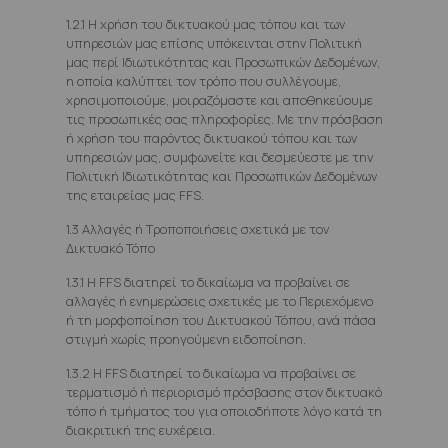
1.2.1 Η χρήση του δικτυακού μας τόπου και των
υπηρεσιών μας επίσης υπόκεινται στην Πολιτική
μας περί Ιδιωτικότητας και Προσωπικών Δεδομένων,
η οποία καλύπτει τον τρόπο που συλλέγουμε,
χρησιμοποιούμε, μοιραζόμαστε και αποθηκεύουμε
τις προσωπικές σας πληροφορίες. Με την πρόσβαση
ή χρήση του παρόντος δικτυακού τόπου και των
υπηρεσιών μας, συμφωνείτε και δεσμεύεστε με την
Πολιτική Ιδιωτικότητας και Προσωπικών Δεδομένων
της εταιρείας μας FFS.
1.3 Αλλαγές ή Τροποποιήσεις σχετικά με τον
Δικτυακό Τόπο
1.3.1 Η FFS διατηρεί το δικαίωμα να προβαίνει σε
αλλαγές ή ενημερώσεις σχετικές με το Περιεχόμενο
ή τη μορφοποίηση του Δικτυακού Τόπου, ανά πάσα
στιγμή χωρίς προηγούμενη ειδοποίηση.
1.3.2 Η FFS διατηρεί το δικαίωμα να προβαίνει σε
τερματισμό ή περιορισμό πρόσβασης στον δικτυακό
τόπο ή τμήματος του για οποιοδήποτε λόγο κατά τη
διακριτική της ευχέρεια.