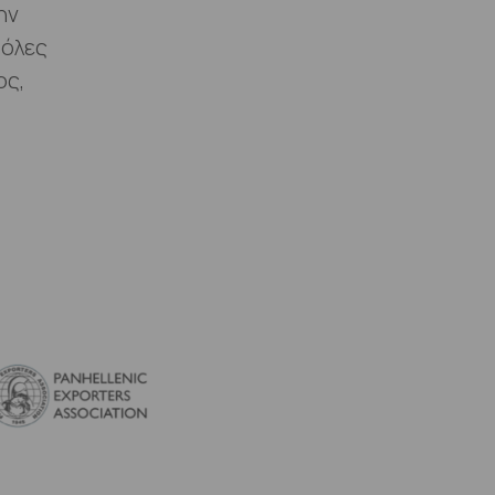
ην
 όλες
ος,