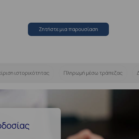
Zητήστε μια παρουσίαση
είριση ιστορικότητας
Πληρωμή μέσω τράπεζας
οδοσίας