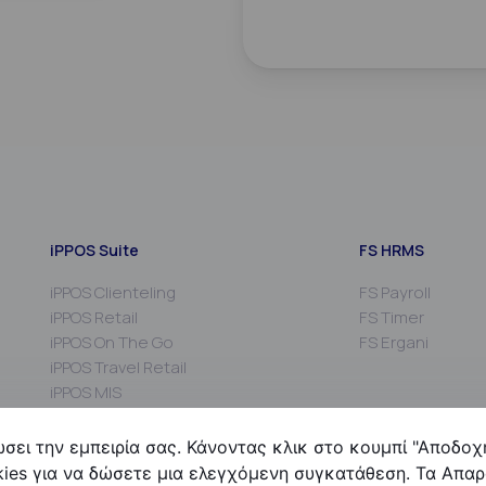
iPPOS Suite
FS HRMS
iPPOS Clienteling
FS Payroll
iPPOS Retail
FS Timer
iPPOS On The Go
FS Ergani
iPPOS Travel Retail
iPPOS MIS
iPPOS Commissions
iPPOS Kiosk
ώσει την εμπειρία σας. Κάνοντας κλικ στο κουμπί "Αποδοχ
kies για να δώσετε μια ελεγχόμενη συγκατάθεση. Τα Απαρα