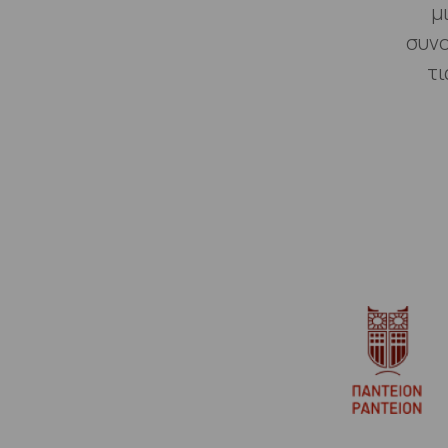
μ
συνο
τι