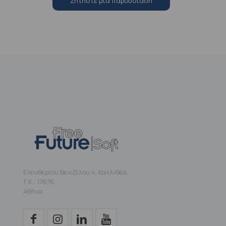
Zητήστε μια παρουσίαση
Ελευθερίου Βενιζέλου 4, Καλλιθέα,
Τ.Κ.: 17676,
Αθήνα