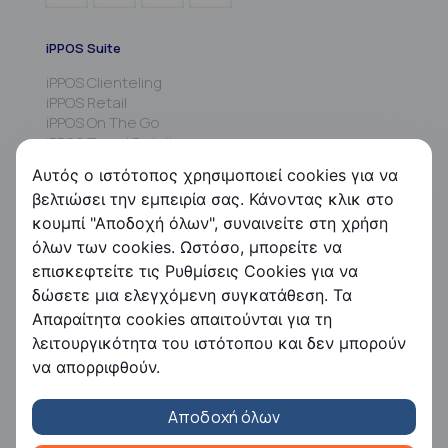
iPPOS Suite
iPPOS Clienteling
iPPOS Retail
iPPOS On The Go
iPPOS Travel Retail
iPPOS MIS
Αυτός ο ιστότοπος χρησιμοποιεί cookies για να
iPPOS Commissions
βελτιώσει την εμπειρία σας. Κάνοντας κλικ στο
iPPOS Kiosk
κουμπί "Αποδοχή όλων", συναινείτε στη χρήση
FS HRMS
όλων των cookies. Ωστόσο, μπορείτε να
επισκεφτείτε τις Ρυθμίσεις Cookies για να
FS Payroll
δώσετε μια ελεγχόμενη συγκατάθεση. Τα
FS Timer
Απαραίτητα cookies απαιτούνται για τη
FS Ergani
λειτουργικότητα του ιστότοπου και δεν μπορούν
Εταιρεία
να απορριφθούν.
Η Free Futuresoft
Αποδοχή όλων
Επικοινωνία
Ευκαιρίες καριέρας