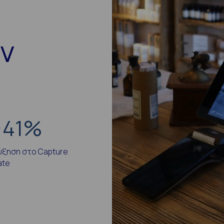
ην
41
%
ύξηση στο Capture
ate