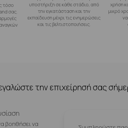
υποστήριξη σε κάθε στάδιο, από
χρήση κ
ς τόσο
την εγκατάσταση και την
μικρό χρ
and σας.
εκπαίδευση μέχρι τις ενημερώσεις
να
αρμογές
και τις βελτιστοποιήσεις.
 αναγκών
γαλώστε την επιχείρησή σας σήμ
υσίαση
να βοηθήσει να
Συμπληρώστε παρα