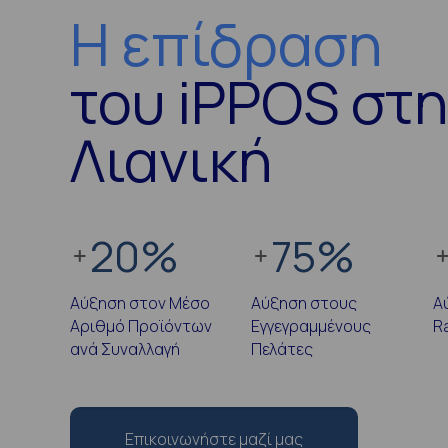
Η επίδραση
του iPPOS στ
Λιανική
20
%
75
%
Αύξηση στον Μέσο
Αύξηση στους
Α
Αριθμό Προϊόντων
Εγγεγραμμένους
R
ανά Συναλλαγή
Πελάτες
Επικοινωνήστε μαζί μας