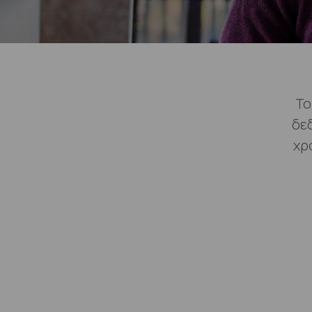
Το
δε
χρ