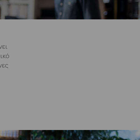
νει
ικό
νες