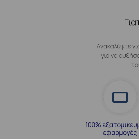
Για
Ανακαλύψτε γι
για να αυξήσ
το
100% εξατομικευ
εφαρμογές