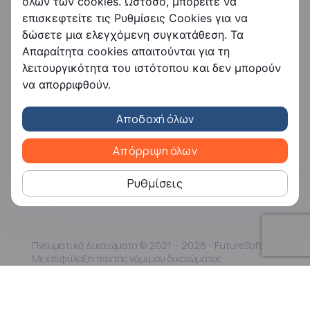
FS HRMS
όλων των cookies. Ωστόσο, μπορείτε να
επισκεφτείτε τις Ρυθμίσεις Cookies για να
FS Payroll
δώσετε μια ελεγχόμενη συγκατάθεση. Τα
FS Timer
Απαραίτητα cookies απαιτούνται για τη
FS Ergani
λειτουργικότητα του ιστότοπου και δεν μπορούν
Εταιρεία
να απορριφθούν.
Η Free Futuresoft
Αποδοχή όλων
Επικοινωνία
Ευκαιρίες καριέρας
Συνεργάτες
Απόρριψη όλων
Εταιρική Κοινωνική Ευθύνη
Ρυθμίσεις
Πνευματικά Δικαιώματα © 2021 – 2026 - FutureSoft |
Με επιφύλαξη παντός νόμιμου δικαιώματος
Όροι και Προϋποθέσεις
|
Πολιτική Απορρήτου
|
Πιστοποίηση ISO