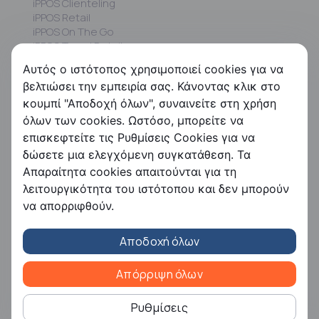
iPPOS Clienteling
iPPOS Retail
iPPOS On The Go
iPPOS Travel Retail
iPPOS MIS
Αυτός ο ιστότοπος χρησιμοποιεί cookies για να
iPPOS Commissions
βελτιώσει την εμπειρία σας. Κάνοντας κλικ στο
iPPOS Kiosk
κουμπί "Αποδοχή όλων", συναινείτε στη χρήση
FS HRMS
όλων των cookies. Ωστόσο, μπορείτε να
επισκεφτείτε τις Ρυθμίσεις Cookies για να
FS Payroll
δώσετε μια ελεγχόμενη συγκατάθεση. Τα
FS Timer
Απαραίτητα cookies απαιτούνται για τη
FS Ergani
λειτουργικότητα του ιστότοπου και δεν μπορούν
Εταιρεία
να απορριφθούν.
Η Free Futuresoft
Αποδοχή όλων
Επικοινωνία
Ευκαιρίες καριέρας
Συνεργάτες
Απόρριψη όλων
Εταιρική Κοινωνική Ευθύνη
Ρυθμίσεις