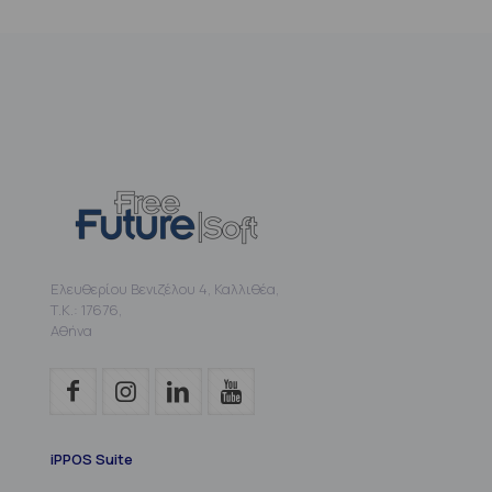
Ελευθερίου Βενιζέλου 4, Καλλιθέα,
Τ.Κ.: 17676,
Αθήνα
iPPOS Suite