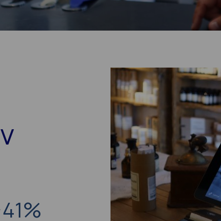
ην
41
%