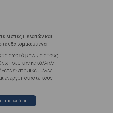
ε λίστες Πελατών και
στε εξατομικευμένα
 το σωστό μήνυμα στους
θρώπους την κατάλληλη
ξάγετε εξατομικευμένες
αι ενεργοποιήστε τους
ια παρουσίαση