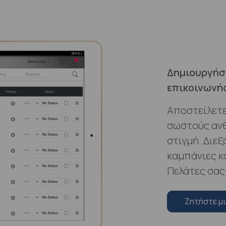
Δημιουργήστ
επικοινωνή
Αποστείλετε
σωστούς αν
στιγμή. Διε
καμπάνιες κ
Πελάτες σας
Zητήστε μ