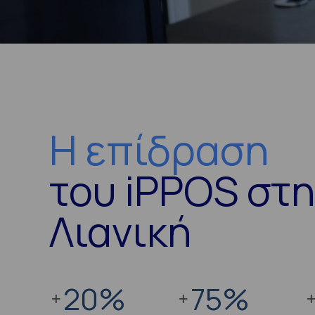
Η επίδραση
του iPPOS στ
Λιανική
20
%
75
%