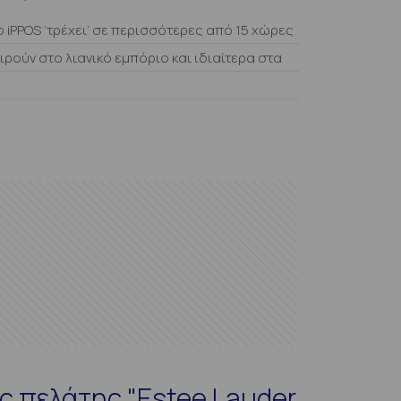
ο iPPOS ‘τρέχει’ σε περισσότερες από 15 χώρες
ειρούν στο λιανικό εμπόριο και ιδιαίτερα στα
ς πελάτης "Estee Lauder