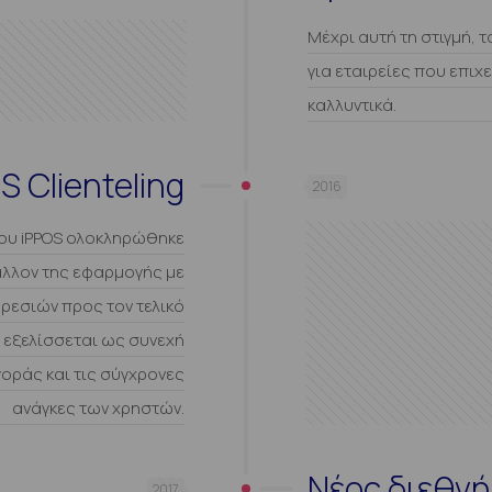
Μέχρι αυτή τη στιγμή, τ
για εταιρείες που επιχ
καλλυντικά.
 Clienteling
2016
ου iPPOS ολοκληρώθηκε
άλλον της εφαρμογής με
ρεσιών προς τον τελικό
α εξελίσσεται ως συνεχή
γοράς και τις σύγχρονες
ανάγκες των χρηστών.
Νέος διεθνή
2017