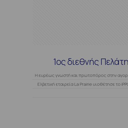
1ος διεθνής Πελάτης
Η ευρέως γνωστή και πρωτοπόρος στην αγορ
Ελβετική εταιρεία La Prairie υιοθέτησε το iPP