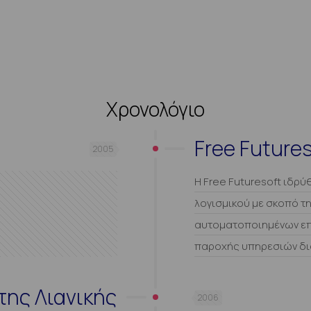
Χρονολόγιο
Free Futures
2005
Η Free Futuresoft ιδρ
λογισμικού με σκοπό τ
αυτοματοποιημένων επι
παροχής υπηρεσιών δι
της Λιανικής
2006