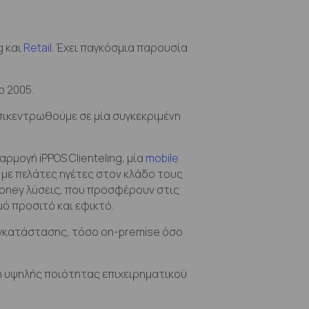
g και
Retail
. Έχει παγκόσμια παρουσία
ο 2005.
επικεντρωθούμε σε μία συγκεκριμένη
μογή iPPOS Clienteling, μία
mobile
 με πελάτες ηγέτες στον κλάδο τους
 money λύσεις, που προσφέρουν στις
ό προσιτό και εφικτό.
 εγκατάστασης, τόσο on-premise όσο
η υψηλής ποιότητας επιχειρηματικού