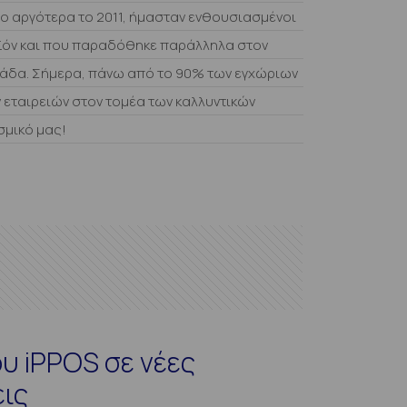
όνο αργότερα το 2011, ήμασταν ενθουσιασμένοι
ϊόν και που παραδόθηκε παράλληλα στον
άδα. Σήμερα, πάνω από το 90% των εγχώριων
 εταιρειών στον τομέα των καλλυντικών
σμικό μας!
υ iPPOS σε νέες
εις