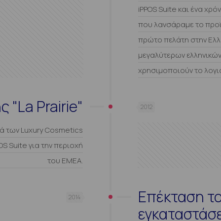
iPPOS Suite και ένα χρ
που λανσάραμε το προ
πρώτο πελάτη στην Ελλ
μεγαλύτερων ελληνικών
χρησιμοποιούν το λογι
 "La Prairie"
2012
ά των Luxury Cosmetics
OS Suite για την περιοχή
του EMEA.
Επέκταση το
2014
εγκαταστάσ