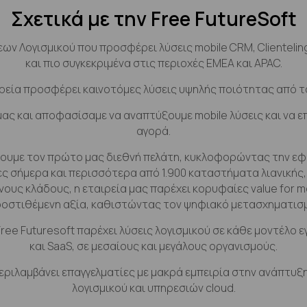
Σχετικά με την Free FutureSoft
σεων Λογισμικού που προσφέρει λύσεις mobile CRM, Clientelin
και πιο συγκεκριμένα στις περιοχές ΕΜΕΑ και APAC.
ρεία προσφέρει καινοτόμες λύσεις υψηλής ποιότητας από τ
μας και αποφασίσαμε να αναπτύξουμε mobile λύσεις και να 
αγορά.
υμε τον πρώτο μας διεθνή πελάτη, κυκλοφορώντας την εφαρ
ες σήμερα και περισσότερα από 1.900 καταστήματα λιανικής,
νους κλάδους, η εταιρεία μας παρέχει κορυφαίες value for
ροστιθέμενη αξία, καθιστώντας τον ψηφιακό μετασχηματισμ
Free Futuresoft παρέχει λύσεις λογισμικού σε κάθε μοντέλο
και SaaS, σε μεσαίους και μεγάλους οργανισμούς.
περιλαμβάνει επαγγελματίες με μακρά εμπειρία στην ανάπτυξ
λογισμικού και υπηρεσιών cloud.