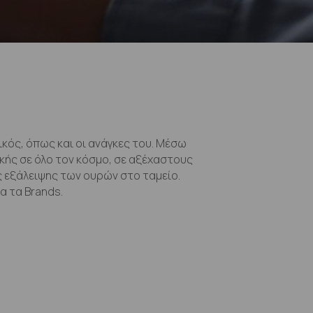
ικός, όπως και οι ανάγκες του. Μέσω
ής σε όλο τον κόσμο, σε αξέχαστους
 εξάλειψης των ουρών στο ταμείο.
α τα Brands.