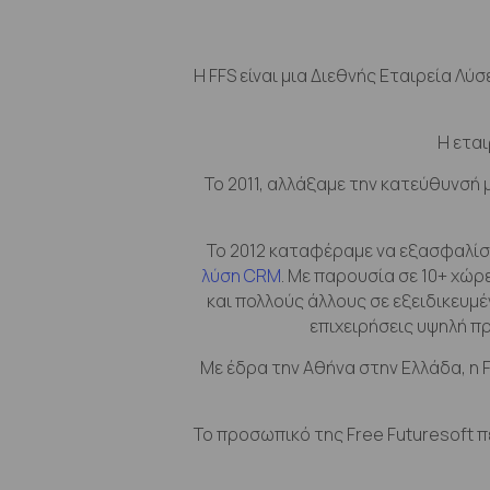
Η FFS είναι μια Διεθνής Εταιρεία Λύ
Η εται
Το 2011, αλλάξαμε την κατεύθυνσή 
Το 2012 καταφέραμε να εξασφαλίσο
λύση CRM
. Με παρουσία σε 10+ χώρ
και πολλούς άλλους σε εξειδικευμέ
επιχειρήσεις υψηλή π
Με έδρα την Αθήνα στην Ελλάδα, η 
Το προσωπικό της Free Futuresoft 