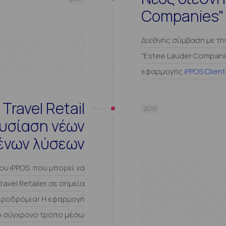
Companies"
Διεθνής σύμβαση με την
"Estee Lauder Companie
εφαρμογής
iPPOS Client
Travel Retail
2019
ουσίαση νέων
ένων λύσεων
ου iPPOS, που μπορεί να
vel Retailer σε σημεία
εροδρόμια! Η εφαρμογή
ιο σύγχρονο τρόπο μέσω