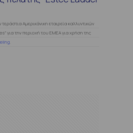
 τεράστια Αμερικάνικη εταιρεία καλλυντικών
s" για την περιοχή του EMEA για χρήση της
eling
.