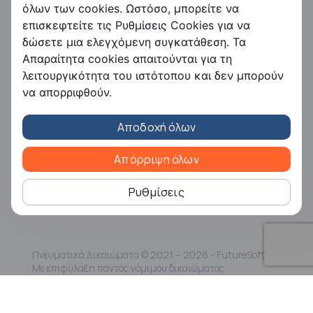
FS HRMS
όλων των cookies. Ωστόσο, μπορείτε να
επισκεφτείτε τις Ρυθμίσεις Cookies για να
FS Payroll
δώσετε μια ελεγχόμενη συγκατάθεση. Τα
FS Timer
Απαραίτητα cookies απαιτούνται για τη
FS Ergani
λειτουργικότητα του ιστότοπου και δεν μπορούν
Εταιρεία
να απορριφθούν.
Η Free Futuresoft
Αποδοχή όλων
Επικοινωνία
Ευκαιρίες καριέρας
Συνεργάτες
Απόρριψη όλων
Εταιρική Κοινωνική Ευθύνη
Ρυθμίσεις
Πνευματικά Δικαιώματα © 2021 – 2026 - FutureSoft |
Με επιφύλαξη παντός νόμιμου δικαιώματος
Όροι και Προϋποθέσεις
|
Πολιτική Απορρήτου
|
Πιστοποίηση ISO