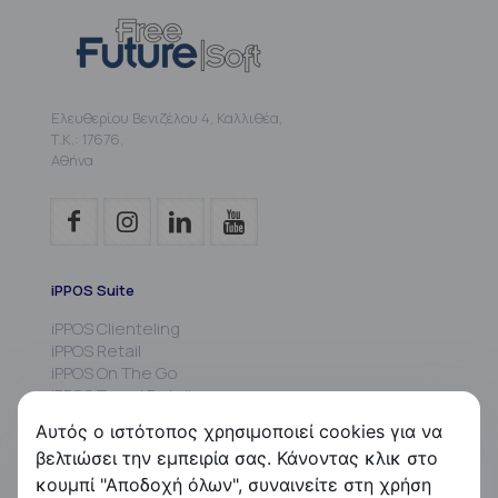
Ελευθερίου Βενιζέλου 4, Καλλιθέα,
Τ.Κ.: 17676,
Αθήνα
iPPOS Suite
iPPOS Clienteling
iPPOS Retail
iPPOS On The Go
iPPOS Travel Retail
iPPOS MIS
Αυτός ο ιστότοπος χρησιμοποιεί cookies για να
iPPOS Commissions
βελτιώσει την εμπειρία σας. Κάνοντας κλικ στο
iPPOS Kiosk
κουμπί "Αποδοχή όλων", συναινείτε στη χρήση