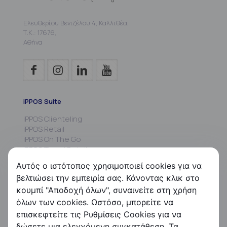
Ελευθερίου Βενιζέλου 4, Καλλιθέα,
Τ.Κ.: 17676,
Αθήνα
iPPOS Suite
iPPOS Clienteling
iPPOS Retail
iPPOS On The Go
iPPOS Travel Retail
iPPOS MIS
Αυτός ο ιστότοπος χρησιμοποιεί cookies για να
iPPOS Commissions
βελτιώσει την εμπειρία σας. Κάνοντας κλικ στο
iPPOS Kiosk
κουμπί "Αποδοχή όλων", συναινείτε στη χρήση
FS HRMS
όλων των cookies. Ωστόσο, μπορείτε να
επισκεφτείτε τις Ρυθμίσεις Cookies για να
FS Payroll
δώσετε μια ελεγχόμενη συγκατάθεση. Τα