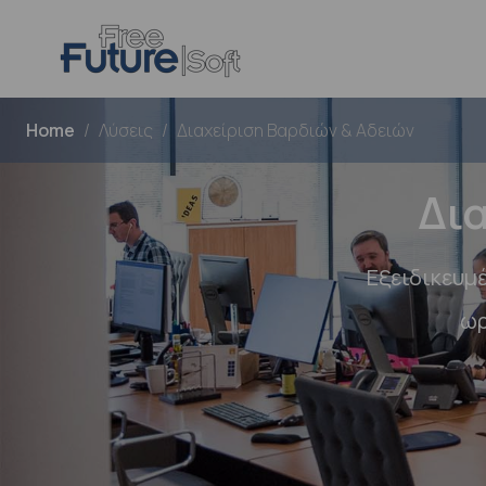
Home
Λύσεις
Διαχείριση Βαρδιών & Αδειών
Δι
Εξειδικευμ
ωρ