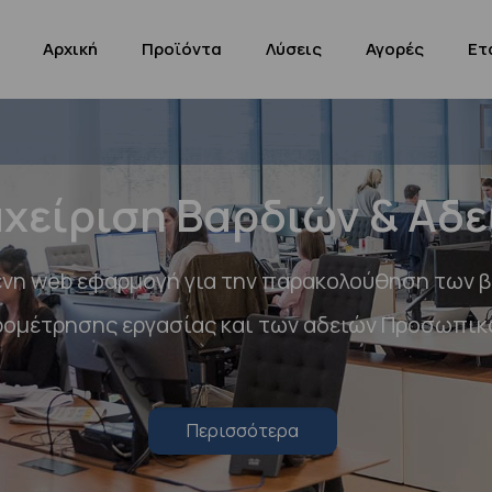
Αρχική
Προϊόντα
Λύσεις
Αγορές
Ετ
αχείριση Βαρδιών & Αδε
ένη web εφαρμογή για την παρακολούθηση των β
ομέτρησης εργασίας και των αδειών Προσωπικ
Περισσότερα