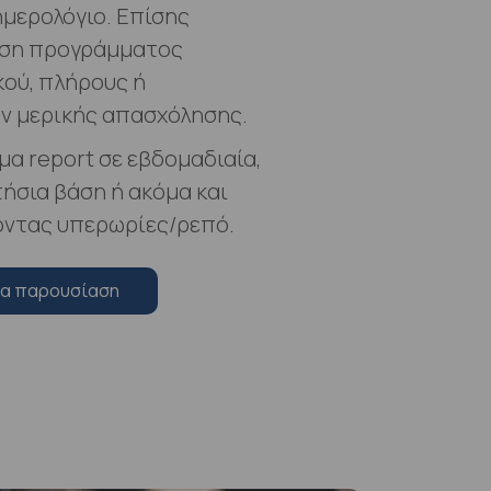
μερολόγιο. Επίσης
ση προγράμματος
ού, πλήρους ή
ν μερικής απασχόλησης.
μα report σε εβδομαδιαία,
τήσια βάση ή ακόμα και
οντας υπερωρίες/ρεπό.
ια παρουσίαση