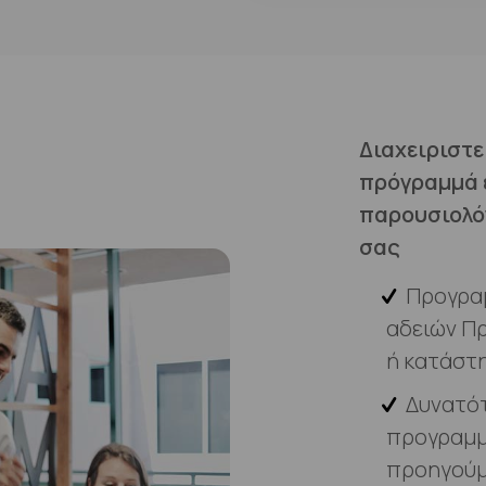
Διαχειριστε
πρόγραμμά 
παρουσιολό
σας
Προγρα
αδειών Π
ή κατάστ
Δυνατό
προγραμμ
προηγούμ