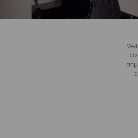
Web
των
σημ
ε