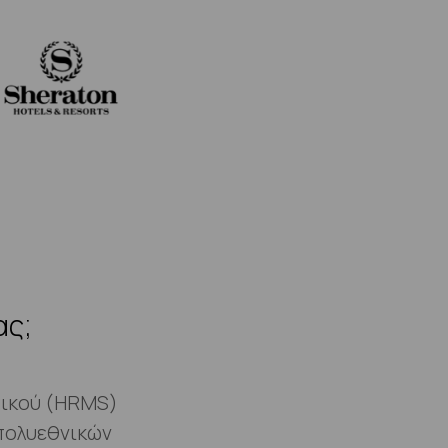
ας;
μικού (HRMS)
 πολυεθνικών