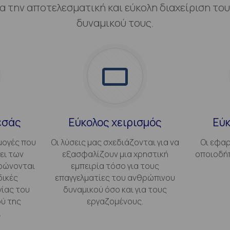
ια την αποτελεσματική και εύκολη διαχείριση τ
δυναμικού τους.
εσάς
Εύκολος χειρισμός
Εύ
ογές που
Οι λύσεις μας σχεδιάζονται για να
Οι εφαρ
ει των
εξασφαλίζουν μια χρηστική
οποιοδήπ
φώνονται
εμπειρία τόσο για τους
δικές
επαγγελματίες του ανθρώπινου
γίας του
δυναμικού όσο και για τους
ύ της
εργαζομένους.
.