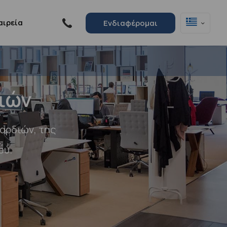
αιρεία
Ενδιαφέρομαι
ιών
αρδιών, της
ού.