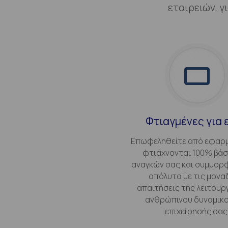
εταιρειών, γ
Φτιαγμένες για 
Επωφεληθείτε από εφαρμ
φτιάχνονται 100% βάσ
αναγκών σας και συμμορ
απόλυτα με τις μονα
απαιτήσεις της λειτουρ
ανθρώπινου δυναμικο
επιχείρησής σας