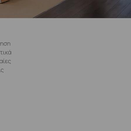
θηση
τικά
αίες
ις