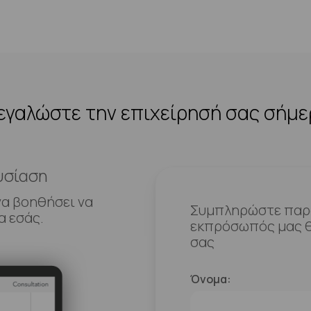
γαλώστε την επιχείρησή σας σήμ
υσίαση
να βοηθήσει να
Συμπληρώστε παρα
α εσάς.
εκπρόσωπός μας θ
σας
Όνομα: