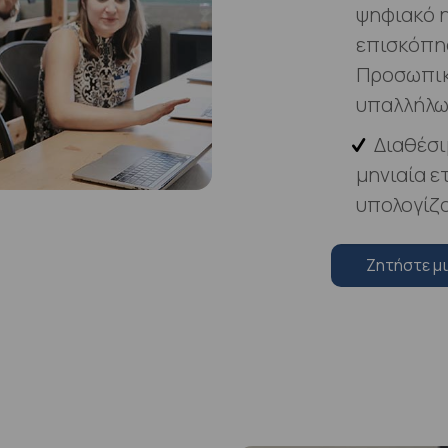
ψηφιακό η
επισκόπη
Προσωπικ
υπαλλήλω
Διαθέσι
μηνιαία ε
υπολογίζ
Zητήστε μ