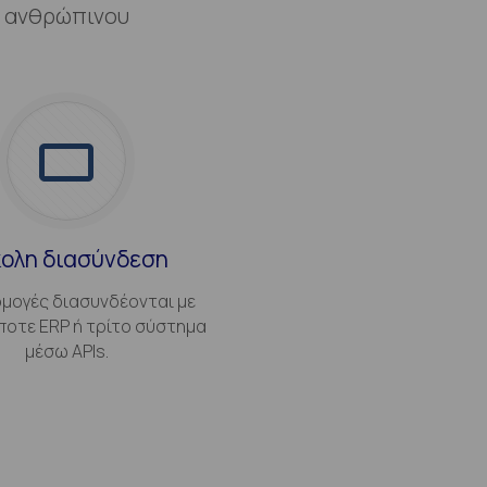
ου ανθρώπινου
κολη διασύνδεση
μογές διασυνδέονται με
οτε ERP ή τρίτο σύστημα
μέσω APIs.