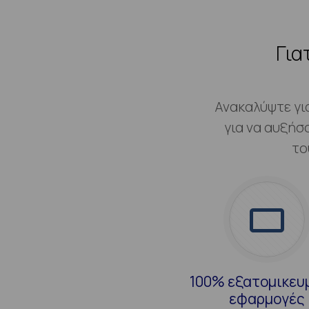
Για
Ανακαλύψτε γι
για να αυξήσ
το
100% εξατομικευ
εφαρμογές