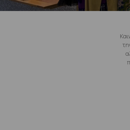
Και
τη
α
π