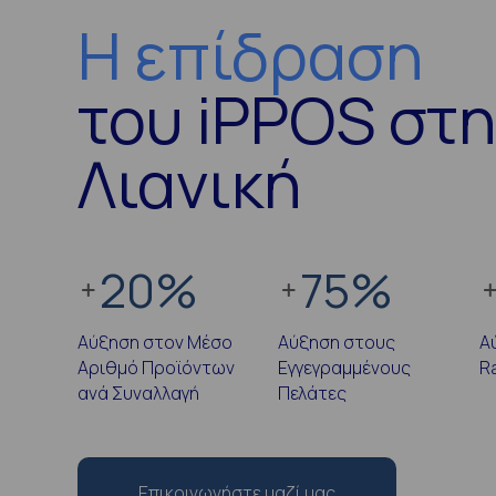
Η επίδραση
του iPPOS στ
Λιανική
20
%
75
%
Αύξηση στον Μέσο
Αύξηση στους
Α
Αριθμό Προϊόντων
Εγγεγραμμένους
R
ανά Συναλλαγή
Πελάτες
Επικοινωνήστε μαζί μας