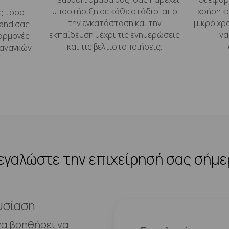
υποστήριξη σε κάθε στάδιο, από
χρήση κ
ς τόσο
την εγκατάσταση και την
μικρό χρ
and σας.
εκπαίδευση μέχρι τις ενημερώσεις
να
αρμογές
και τις βελτιστοποιήσεις.
 αναγκών
γαλώστε την επιχείρησή σας σήμ
υσίαση
να βοηθήσει να