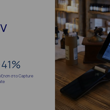
ην
41
%
ύξηση στο Capture
ate