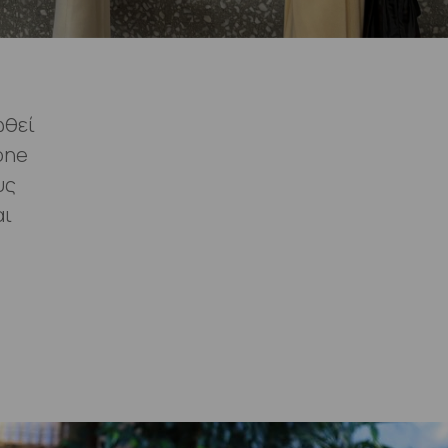
ωθεί
one
υς
αι