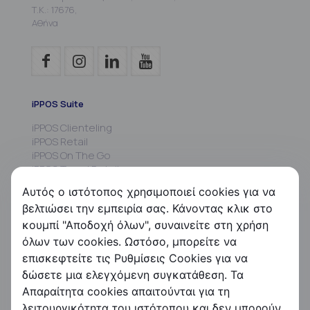
Τ.Κ.: 17676,
Αθήνα
iPPOS Suite
iPPOS Clienteling
iPPOS Retail
iPPOS On The Go
iPPOS Travel Retail
iPPOS MIS
Αυτός ο ιστότοπος χρησιμοποιεί cookies για να
iPPOS Commissions
βελτιώσει την εμπειρία σας. Κάνοντας κλικ στο
iPPOS Kiosk
κουμπί "Αποδοχή όλων", συναινείτε στη χρήση
FS HRMS
όλων των cookies. Ωστόσο, μπορείτε να
επισκεφτείτε τις Ρυθμίσεις Cookies για να
FS Payroll
δώσετε μια ελεγχόμενη συγκατάθεση. Τα
FS Timer
Απαραίτητα cookies απαιτούνται για τη
FS Ergani
λειτουργικότητα του ιστότοπου και δεν μπορούν