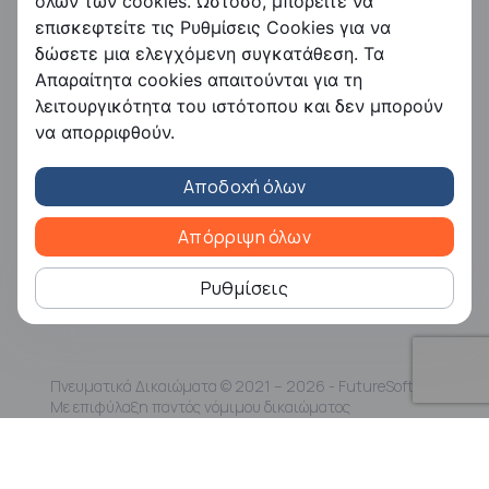
όλων των cookies. Ωστόσο, μπορείτε να
επισκεφτείτε τις Ρυθμίσεις Cookies για να
FS Payroll
δώσετε μια ελεγχόμενη συγκατάθεση. Τα
FS Timer
Απαραίτητα cookies απαιτούνται για τη
FS Ergani
λειτουργικότητα του ιστότοπου και δεν μπορούν
Εταιρεία
να απορριφθούν.
Η Free Futuresoft
Αποδοχή όλων
Επικοινωνία
Ευκαιρίες καριέρας
Συνεργάτες
Απόρριψη όλων
Εταιρική Κοινωνική Ευθύνη
Ρυθμίσεις
Πνευματικά Δικαιώματα © 2021 – 2026 - FutureSoft |
Με επιφύλαξη παντός νόμιμου δικαιώματος
Όροι και Προϋποθέσεις
|
Πολιτική Απορρήτου
|
Πιστοποίηση ISO