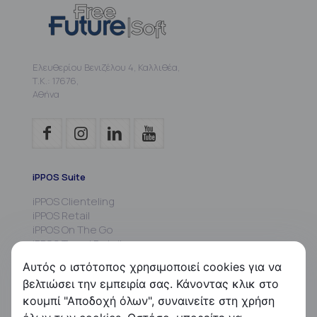
Ελευθερίου Βενιζέλου 4, Καλλιθέα,
Τ.Κ.: 17676,
Αθήνα
iPPOS Suite
iPPOS Clienteling
iPPOS Retail
iPPOS On The Go
iPPOS Travel Retail
iPPOS MIS
Αυτός ο ιστότοπος χρησιμοποιεί cookies για να
iPPOS Commissions
βελτιώσει την εμπειρία σας. Κάνοντας κλικ στο
iPPOS Kiosk
κουμπί "Αποδοχή όλων", συναινείτε στη χρήση
FS HRMS