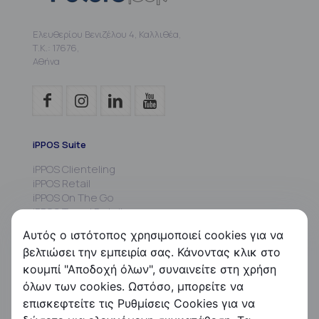
Ελευθερίου Βενιζέλου 4, Καλλιθέα,
Τ.Κ.: 17676,
Αθήνα
iPPOS Suite
iPPOS Clienteling
iPPOS Retail
iPPOS On The Go
iPPOS Travel Retail
iPPOS MIS
Αυτός ο ιστότοπος χρησιμοποιεί cookies για να
iPPOS Commissions
βελτιώσει την εμπειρία σας. Κάνοντας κλικ στο
iPPOS Kiosk
κουμπί "Αποδοχή όλων", συναινείτε στη χρήση
όλων των cookies. Ωστόσο, μπορείτε να
FS HRMS
επισκεφτείτε τις Ρυθμίσεις Cookies για να
FS Payroll