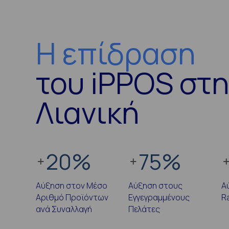
Η επίδραση
του iPPOS στ
Λιανική
20
%
75
%
Αύξηση στον Μέσο
Αύξηση στους
Α
Αριθμό Προϊόντων
Εγγεγραμμένους
R
ανά Συναλλαγή
Πελάτες