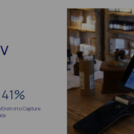
ην
41
%
ύξηση στο Capture
ate