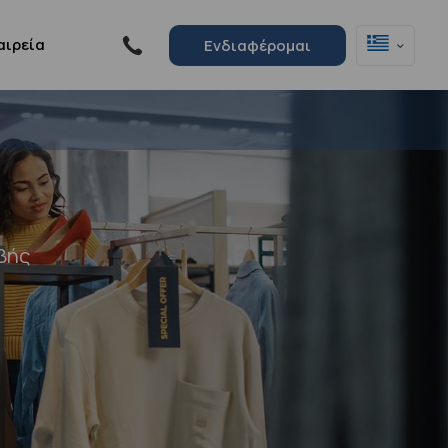
αιρεία
Ενδιαφέρομαι
βής