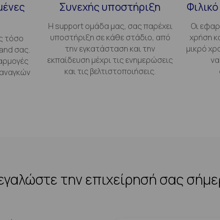
μένες
Συνεχής υποστήριξη
Φιλικό
Η support ομάδα μας, σας παρέχει
Οι εφαρ
υποστήριξη σε κάθε στάδιο, από
χρήση κ
ς τόσο
την εγκατάσταση και την
μικρό χρ
and σας.
εκπαίδευση μέχρι τις ενημερώσεις
να
αρμογές
και τις βελτιστοποιήσεις.
 αναγκών
γαλώστε την επιχείρησή σας σήμ