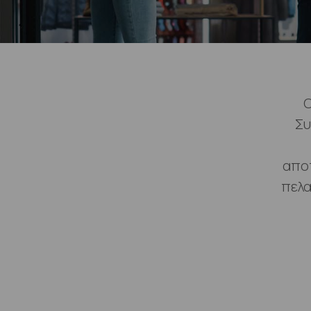
Ο
Συ
αποτ
πελα