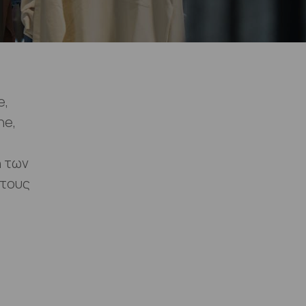
e,
ne,
η των
 τους