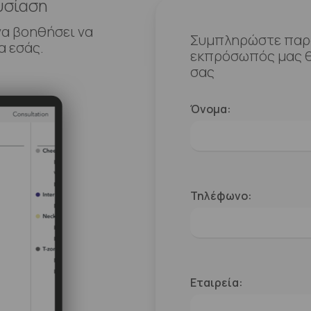
υσίαση
να βοηθήσει να
Συμπληρώστε παρα
α εσάς.
εκπρόσωπός μας θ
σας
Όνομα:
Τηλέφωνο:
Εταιρεία: